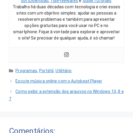
SoftDownload
,
TopFreewares
e
SuperTutoriais
.
Trabalho há duas décadas com tecnologia e criei esses
sites com um objetivo simples: ajudar as pessoas a
resolverem problemas e também para apresentar
opções gratuitas para você usar no PC e no
smartphone. Fique à vontade para explorar e aproveitar
o site! Se precisar de qualquer ajuda, é só chamar!
Categorias
Programas
,
Portátil
,
Utilitário
Escute música online com o Autobeat Player
Como exibir a extensão dos arquivos no Windows 10, 8 e
7
Comentários: