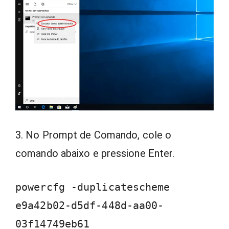
3. No Prompt de Comando, cole o
comando abaixo e pressione Enter.
powercfg -duplicatescheme
e9a42b02-d5df-448d-aa00-
03f14749eb61