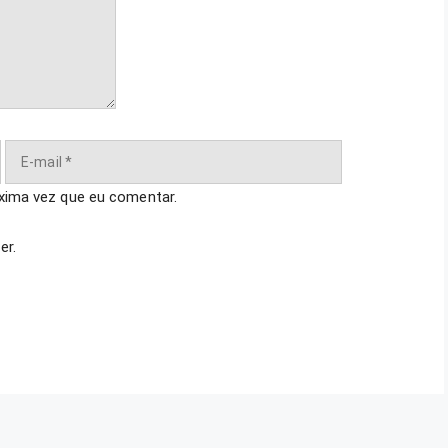
E-
mail
xima vez que eu comentar.
er.