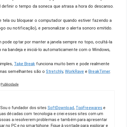
l definir o tempo da soneca que atrasa a hora do descanso.
e tela ou bloquear o computador quando estiver fazendo a
álogo ou notificação), e personalizar o alerta sonoro emitido.
 pode optar por manter a janela sempre no topo, ocultá-la
o na bandeja e iniciá-lo automaticamente com o Windows,
imples,
Take Break
funciona muito bem e pode realmente
ramas semelhantes são o
Stretchly
,
WorkRave
e
BreakTimer
.
Publicidade
 Sou o fundador dos sites
SoftDownload
,
TopFreewares
e
duas décadas com tecnologia e criei esses sites com um
pessoas a resolverem problemas e também para apresentar
ar no PC e no smartphone. Fique à vontade para explorar e