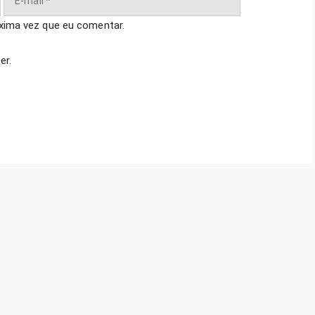
mail
xima vez que eu comentar.
er.