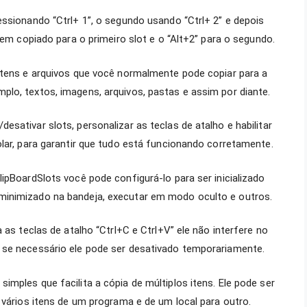
essionando “Ctrl+ 1”, o segundo usando “Ctrl+ 2” e depois
tem copiado para o primeiro slot e o “Alt+2” para o segundo.
itens e arquivos que você normalmente pode copiar para a
lo, textos, imagens, arquivos, pastas e assim por diante.
sativar slots, personalizar as teclas de atalho e habilitar
olar, para garantir que tudo está funcionando corretamente.
ipBoardSlots você pode configurá-lo para ser inicializado
minimizado na bandeja, executar em modo oculto e outros.
 as teclas de atalho “Ctrl+C e Ctrl+V” ele não interfere no
 se necessário ele pode ser desativado temporariamente.
mples que facilita a cópia de múltiplos itens. Ele pode ser
 vários itens de um programa e de um local para outro.