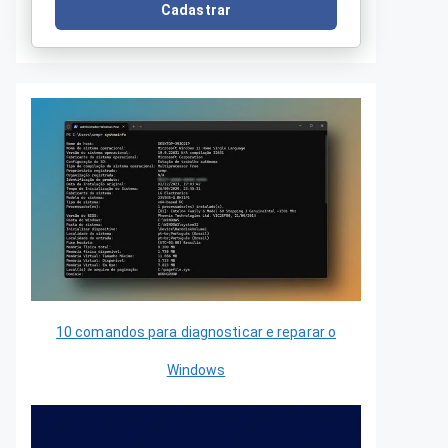
Cadastrar
10 comandos para diagnosticar e reparar o
Windows