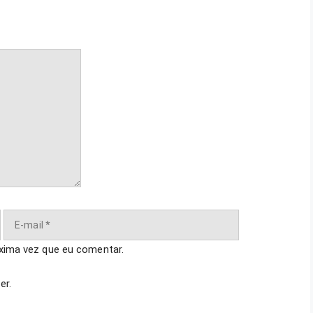
E-
mail
xima vez que eu comentar.
er.