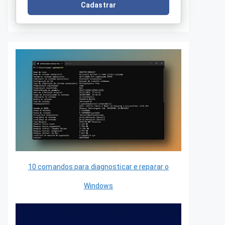
Cadastrar
10 comandos para diagnosticar e reparar o
Windows