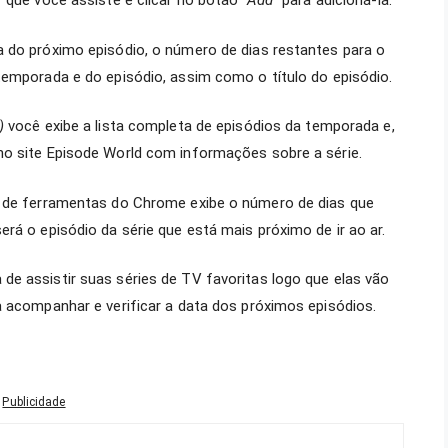
V que você assiste e clicar no botão
“Add”
para adicioná-la.
a do próximo episódio, o número de dias restantes para o
temporada e do episódio, assim como o título do episódio.
)
você exibe a lista completa de episódios da temporada e,
no site Episode World com informações sobre a série.
a de ferramentas do Chrome exibe o número de dias que
rá o episódio da série que está mais próximo de ir ao ar.
e assistir suas séries de TV favoritas logo que elas vão
a acompanhar e verificar a data dos próximos episódios.
Publicidade