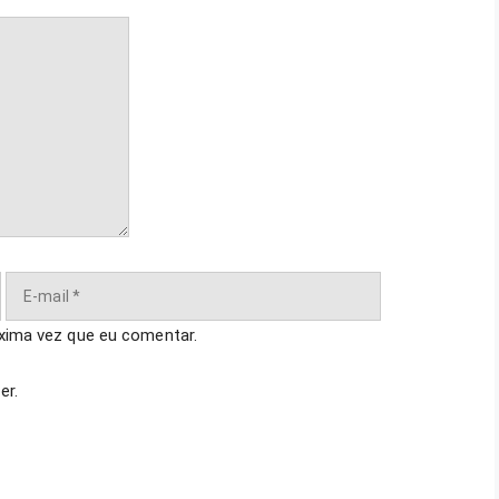
E-
mail
xima vez que eu comentar.
er.