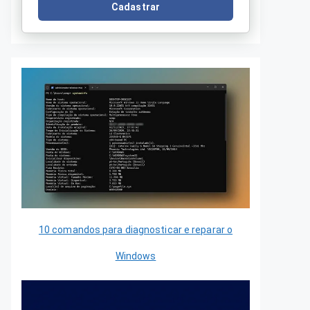
Cadastrar
10 comandos para diagnosticar e reparar o
Windows