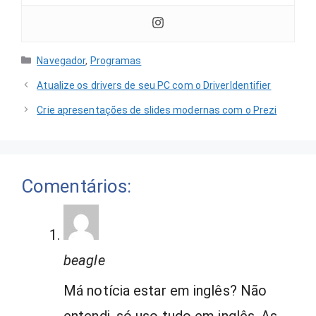
Categorias
Navegador
,
Programas
Atualize os drivers de seu PC com o DriverIdentifier
Crie apresentações de slides modernas com o Prezi
Comentários:
beagle
Má notícia estar em inglês? Não
entendi, só uso tudo em inglês. As